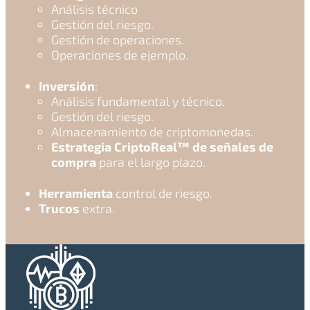
Análisis técnico
Gestión del riesgo.
Gestión de operaciones.
Operaciones de ejemplo.
Inversión
:
Análisis fundamental y técnico.
Gestión del riesgo.
Almacenamiento de criptomonedas.
Estrategia CriptoReal™ de señales de
compra
para el largo plazo.
Herramienta
control de riesgo.
Trucos
extra.