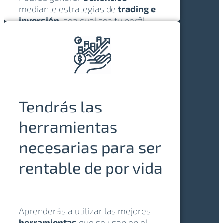
mediante estrategias de
trading e
inversión
, sea cual sea tu perfil
económico.
Nuestros alumnos lo hacen y
tú
también
lo harás.
Tendrás las
herramientas
necesarias para ser
rentable de por vida
Aprenderás a utilizar las mejores
herramientas
que se usan en el