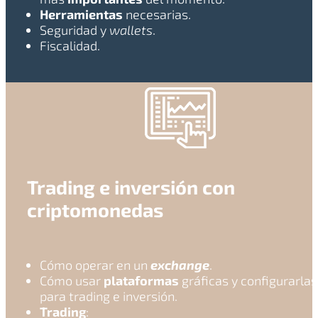
Herramientas
necesarias.
Seguridad y
wallets
.
Fiscalidad.
Trading e inversión con
criptomonedas
Cómo operar en un
exchange
.
Cómo usar
plataformas
gráficas y configurarlas
para trading e inversión.
Trading
: